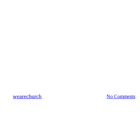
교회소식
ME PARTY 새가족 환영회 “
By
wearechurch
2019년 3월 20일
4월 29th, 2019
No Comments