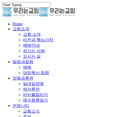
Skip
to
main
content
search
Menu
Home
교회소개
교회 소개
비전과 핵심가치
예배안내
섬기는 사람
오시는 길
말씀과칼럼
예배
담임목사 칼럼
양육과훈련
일대일양육
제자훈련
바이블칼리지
예수동행일기
커뮤니티
교회소식
주보