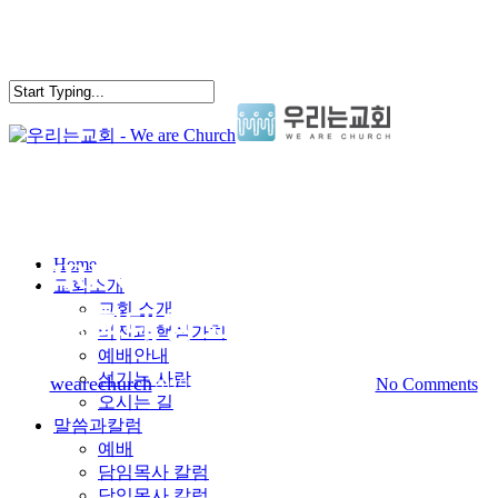
Skip
to
main
content
교회소식
search
Menu
Home
SPRING CLEANING, 봄맞이
교회소개
교회 소개
교회대청소에 함께 해요~
비전과 핵심가치
예배안내
섬기는 사람
By
wearechurch
2019년 3월 20일
4월 3rd, 2019
No Comments
오시는 길
말씀과칼럼
예배
담임목사 칼럼
담임목사 칼럼