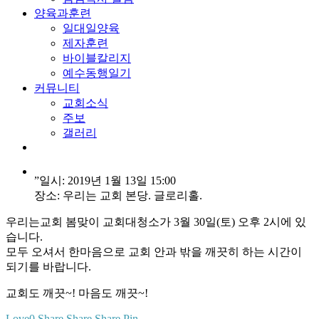
양육과훈련
일대일양육
제자훈련
바이블칼리지
예수동행일기
커뮤니티
교회소식
주보
갤러리
youtube
soundcloud
search
”
일시: 2019년 1월 13일 15:00
장소: 우리는 교회 본당. 글로리홀.
우리는교회 봄맞이 교회대청소가 3월 30일(토) 오후 2시에 있
습니다.
모두 오셔서 한마음으로 교회 안과 밖을 깨끗히 하는 시간이
되기를 바랍니다.
교회도 깨끗~! 마음도 깨끗~!
Love
0
Share
Share
Share
Pin