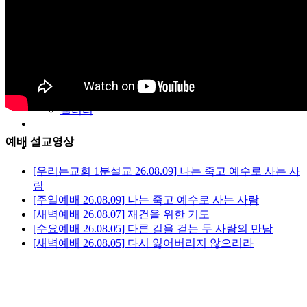
일대일양육
제자훈련
바이블칼리지
예수동행일기
커뮤니티
교회소식
주보
갤러리
youtube
soundcloud
예배 설교영상
search
[우리는교회 1분설교 26.08.09] 나는 죽고 예수로 사는 사
람
[주일예배 26.08.09] 나는 죽고 예수로 사는 사람
[새벽예배 26.08.07] 재건을 위한 기도
[수요예배 26.08.05] 다른 길을 걷는 두 사람의 만남
[새벽예배 26.08.05] 다시 잃어버리지 않으리라