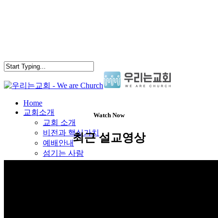
Skip
to
main
content
search
Menu
Home
교회소개
Watch Now
교회 소개
비전과 핵심가치
최근 설교영상
예배안내
섬기는 사람
오시는 길
말씀과칼럼
예배
담임목사 칼럼
담임목사 칼럼
양육과훈련