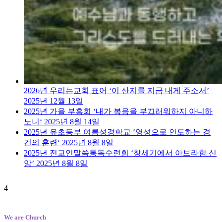
2026년 우리는교회 표어 ‘이 산지를 지금 내게 주소서’
2025년 12월 13일
2025년 가을 부흥회 ‘내가 복음을 부끄러워하지 아니하
노니‘
2025년 8월 14일
2025년 유초등부 여름성경학교 ‘영성으로 인도하는 경
건의 훈련‘
2025년 8월 8일
2025년 전교인말씀통독수련회 ‘창세기에서 아브라함 신
앙’
2025년 8월 8일
4
We are Church