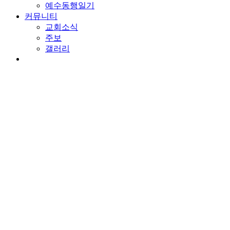
예수동행일기
커뮤니티
교회소식
주보
갤러리
youtube
soundcloud
search
담임목사 칼럼
하나님이 기뻐하시는 것
By
wearechurch
2026년 6월 23일
No Comments
본문: 욘 3:1-10
찬송: 255장. 너희 죄 흉악하나
하나님은 요나에게 다시 말씀하십니다. 동일한 메시지입니다. 
것을 낭비하지 말아야 합니다. 요나는 소망의 기도를 배우고 이
향을 바꾸는 것과 다시 일어서는 것이 동일한 순종입니다. 순종
시지였습니다. 사십 일 후에 니느웨가 무너질 것이다. 이 메시