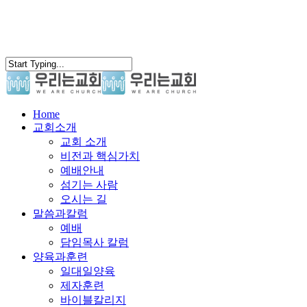
search
Menu
Home
교회소개
교회 소개
비전과 핵심가치
예배안내
섬기는 사람
오시는 길
말씀과칼럼
예배
담임목사 칼럼
양육과훈련
일대일양육
제자훈련
바이블칼리지