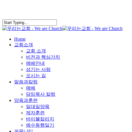
search
Menu
Home
교회소개
교회 소개
비전과 핵심가치
예배안내
섬기는 사람
오시는 길
말씀과칼럼
예배
담임목사 칼럼
양육과훈련
일대일양육
제자훈련
바이블칼리지
예수동행일기
커뮤니티