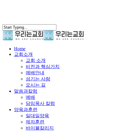
search
Menu
Home
교회소개
교회 소개
비전과 핵심가치
예배안내
섬기는 사람
오시는 길
말씀과칼럼
예배
담임목사 칼럼
양육과훈련
일대일양육
제자훈련
바이블칼리지