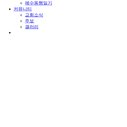
예수동행일기
커뮤니티
교회소식
주보
갤러리
youtube
soundcloud
search
담임목사 칼럼
헛된 예배
By
wearechurch
2024년 1월 18일
No Comments
본문: 마가복음 7:1-13
찬송: 264장. 정결하게 하는 샘이
더러운 손
손이 하는 일이 많습니다. 부지런한 사람들의 손은 언제나 분주합