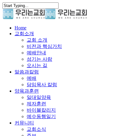
Skip
to
main
content
search
Menu
Home
교회소개
교회 소개
비전과 핵심가치
예배안내
섬기는 사람
오시는 길
말씀과칼럼
예배
담임목사 칼럼
양육과훈련
일대일양육
제자훈련
바이블칼리지
예수동행일기
커뮤니티
교회소식
주보