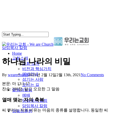
Skip
to
main
content
담임목사 칼럼
search
Menu
Home
교회소개
하나님 나라의 비밀
교회 소개
비전과 핵심가치
예배안내
By
wearechurch
2021년 2월 12일
2월 13th, 2021
No Comments
섬기는 사람
본문: 마 13:1-17
오시는 길
찬송: 200장. 달고 오묘한 그 말씀
말씀과칼럼
예배
열매 맺는 자의 축복
담임목사 칼럼
담임목사 칼럼
씨 뿌리는 자의 비유는 마음의 종류를 설명합니다. 동일한 씨
양육과훈련