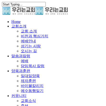
Skip
to
main
content
search
Menu
Home
교회소개
교회 소개
비전과 핵심가치
예배안내
섬기는 사람
오시는 길
말씀과칼럼
예배
담임목사 칼럼
양육과훈련
일대일양육
제자훈련
바이블칼리지
예수동행일기
커뮤니티
교회소식
주보