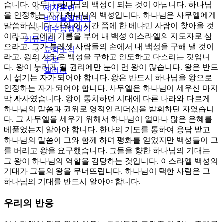
습니다. 아무나 하나님의 백성이 되는 것이 아닙니다. 하나님
제자훈련
을 인정하는 자가 하나님의 백성입니다. 하나님은 사무엘에게
바이블칼리지
말씀하십니다. 내일 이 시간 쯤에 한 베냐민 사람이 찾아올 것
예수동행일기
이라고. 그에게 기름을 부어 내 백성 이스라엘의 지도자로 삼
커뮤니티
으라고. 그가 블레셋 사람들의 손에서 내 백성을 구해 낼 것이
교회소식
라고. 왕의 사명은 백성을 구하고 인도하고 다스리는 것입니
주보
다. 왕이 누리게 될 권리에만 눈이 먼 왕이 많습니다. 왕은 반드
갤러리
시 섬기는 자가 되어야 합니다. 왕은 반드시 하나님을 왕으로
youtube
soundcloud
인정하는 자가 되어야 합니다. 사무엘은 하나님이 세우신 마지
search
막 사사였습니다. 왕이 통치하던 시대에 다른 나라와 다르게
하나님의 말씀과 권위로 영적인 리더십을 발휘하던 자였습니
다. 그 사무엘을 세우기 위해서 하나님이 얼마나 많은 은혜를
베풀었는지 알아야 합니다. 한나의 기도를 통하여 응답 받고
하나님의 말씀이 그와 함께 하며 평화를 얻었지만 백성들이 그
를 버리고 왕을 요구했습니다. 그들을 향한 하나님의 기대는
그 왕이 하나님의 역할을 감당하는 것입니다. 이스라엘 백성의
기대가 그들의 왕을 무너뜨립니다. 하나님이 택한 사람은 그
하나님의 기대를 반드시 알아야 합니다.
우리의 반응