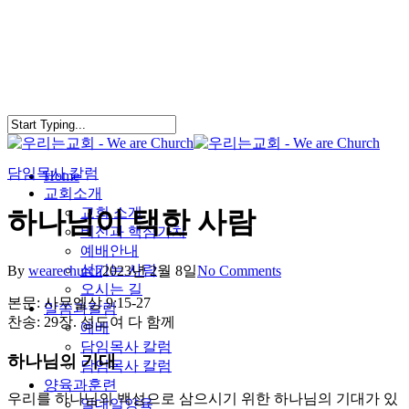
Skip
to
main
content
담임목사 칼럼
search
Menu
Home
교회소개
교회 소개
하나님이 택한 사람
비전과 핵심가치
예배안내
섬기는 사람
By
wearechurch
2023년 2월 8일
No Comments
오시는 길
본문: 사무엘상 9:15-27
말씀과칼럼
찬송: 29장. 성도여 다 함께
예배
담임목사 칼럼
하나님의 기대
담임목사 칼럼
양육과훈련
우리를 하나님의 백성으로 삼으시기 위한 하나님의 기대가 있
일대일양육