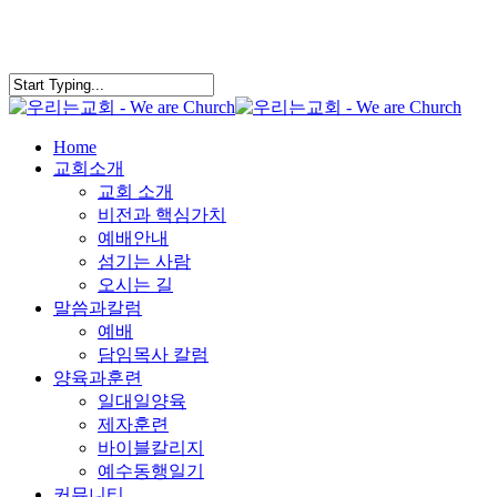
search
Menu
Home
교회소개
교회 소개
비전과 핵심가치
예배안내
섬기는 사람
오시는 길
말씀과칼럼
예배
담임목사 칼럼
양육과훈련
일대일양육
제자훈련
바이블칼리지
예수동행일기
커뮤니티