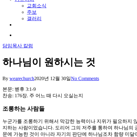
교회소식
주보
갤러리
youtube
soundcloud
search
담임목사 칼럼
하나님이 원하시는 것
By
wearechurch
2020년 12월 30일
No Comments
본문: 벧후 3:1-9
찬송: 176장. 주 어느 때 다시 오실는지
조롱하는 사람들
누군가를 조롱하기 위해서 막강한 능력이나 지위가 필요하지 않
지하는 사람이었습니다. 도리어 그의 저주를 통하여 하나님의 
문에 가능한 것이 아니라 자기의 판단에 하나님조차 함량 미달