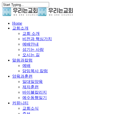
Skip
to
main
content
search
Menu
Home
교회소개
교회 소개
비전과 핵심가치
예배안내
섬기는 사람
오시는 길
말씀과칼럼
예배
담임목사 칼럼
양육과훈련
일대일양육
제자훈련
바이블칼리지
예수동행일기
커뮤니티
교회소식
주보