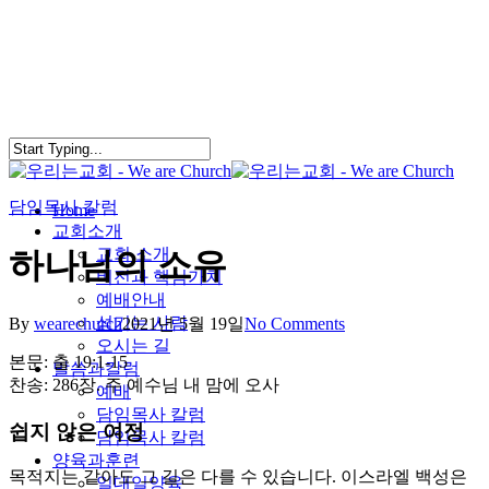
Skip
to
main
content
담임목사 칼럼
search
Menu
Home
교회소개
교회 소개
하나님의 소유
비전과 핵심가치
예배안내
섬기는 사람
By
wearechurch
2021년 5월 19일
No Comments
오시는 길
본문: 출 19:1-15
말씀과칼럼
찬송: 286장. 주 예수님 내 맘에 오사
예배
담임목사 칼럼
쉽지 않은 여정
담임목사 칼럼
양육과훈련
목적지는 같아도 그 길은 다를 수 있습니다. 이스라엘 백성은
일대일양육