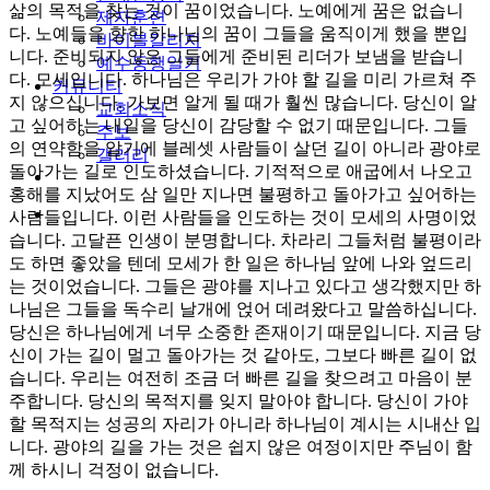
삶의 목적을 찾는 것이 꿈이었습니다. 노예에게 꿈은 없습니
제자훈련
다. 노예들을 향한 하나님의 꿈이 그들을 움직이게 했을 뿐입
바이블칼리지
니다. 준비되지 않은 그들에게 준비된 리더가 보냄을 받습니
예수동행일기
다. 모세입니다. 하나님은 우리가 가야 할 길을 미리 가르쳐 주
커뮤니티
지 않으십니다. 가보면 알게 될 때가 훨씬 많습니다. 당신이 알
교회소식
고 싶어하는 내일을 당신이 감당할 수 없기 때문입니다. 그들
주보
의 연약함을 알기에 블레셋 사람들이 살던 길이 아니라 광야로
갤러리
돌아가는 길로 인도하셨습니다. 기적적으로 애굽에서 나오고
youtube
soundcloud
홍해를 지났어도 삼 일만 지나면 불평하고 돌아가고 싶어하는
search
사람들입니다. 이런 사람들을 인도하는 것이 모세의 사명이었
습니다. 고달픈 인생이 분명합니다. 차라리 그들처럼 불평이라
도 하면 좋았을 텐데 모세가 한 일은 하나님 앞에 나와 엎드리
는 것이었습니다. 그들은 광야를 지나고 있다고 생각했지만 하
나님은 그들을 독수리 날개에 얹어 데려왔다고 말씀하십니다.
당신은 하나님에게 너무 소중한 존재이기 때문입니다. 지금 당
신이 가는 길이 멀고 돌아가는 것 같아도, 그보다 빠른 길이 없
습니다. 우리는 여전히 조금 더 빠른 길을 찾으려고 마음이 분
주합니다. 당신의 목적지를 잊지 말아야 합니다. 당신이 가야
할 목적지는 성공의 자리가 아니라 하나님이 계시는 시내산 입
니다. 광야의 길을 가는 것은 쉽지 않은 여정이지만 주님이 함
께 하시니 걱정이 없습니다.