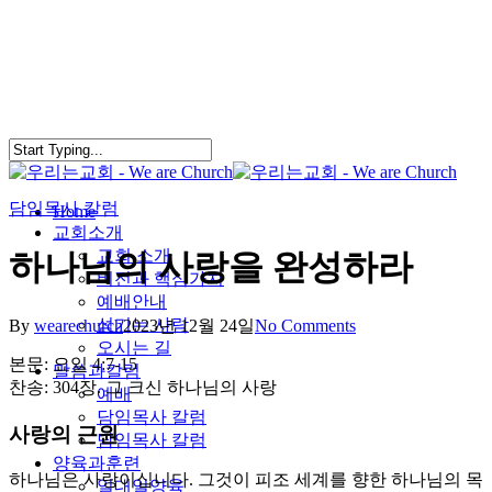
Skip
to
main
content
담임목사 칼럼
search
Menu
Home
교회소개
교회 소개
하나님의 사랑을 완성하라
비전과 핵심가치
예배안내
섬기는 사람
By
wearechurch
2023년 12월 24일
No Comments
오시는 길
본문: 요일 4:7-15
말씀과칼럼
찬송: 304장. 그 크신 하나님의 사랑
예배
담임목사 칼럼
사랑의 근원
담임목사 칼럼
양육과훈련
하나님은 사랑이십니다. 그것이 피조 세계를 향한 하나님의 목
일대일양육