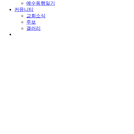
예수동행일기
커뮤니티
교회소식
주보
갤러리
youtube
soundcloud
search
담임목사 칼럼
하나님의 분노
By
wearechurch
2024년 5월 11일
No Comments
본문: 열왕기상 15:25-32
찬송: 276장. 아버지여 이 죄인을
실로 사람 아히야의 흔적
선한 일을 따라가는 것보다 악한 일을 따라가는 일이 훨씬 자