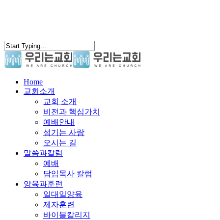
search
Menu
Home
교회소개
교회 소개
비전과 핵심가치
예배안내
섬기는 사람
오시는 길
말씀과칼럼
예배
담임목사 칼럼
양육과훈련
일대일양육
제자훈련
바이블칼리지