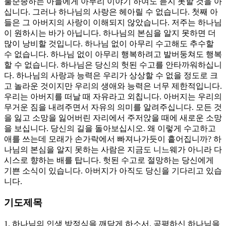
불순종하는 아들에게 아무리 이야기 하여도 듣지 못할 것을 아
십니다. 그러나 하나님의 사랑은 헤아릴 수 없습니다. 첫째 아
들은 그 아버지의 사랑이 이해되지 않았습니다. 저주는 하나님
이 원하시는 바가 아닙니다. 하나님의 본심을 알지 못하면 더
많이 낭비할 것입니다. 하나님 없이 아무리 수고해도 추수할
수 없습니다. 하나님 없이 아무리 행복하려고 발버둥쳐도 행복
할 수 없습니다. 하나님은 당신의 헛된 수고를 안타까워하십니
다. 하나님의 사랑과 능력은 우리가 상상할 수 없을 정도로 크
고 놀라운 것이지만 우리의 생애와 능력은 너무 제한적입니다.
우리는 아버지를 떠날 때 자유라고 외칩니다. 아버지는 우리의
무거운 짐을 내려주면서 자유의 의미를 알려주십니다. 모든 것
을 잃고 소망을 잃어버린 자리에서 주저앉을 때에 새로운 소망
을 보십니다. 당신의 길을 돌아보십시오. 왜 이렇게 수고하고
애를 쓰는데 모래가 손가락에서 빠져나가듯이 흩어집니까? 하
나님의 본심을 알지 못하는 사람은 지금도 니느웨가 아니라 다
시스로 향하는 배를 탑니다. 헛된 수고로 절망하는 당신에게
기쁜 소식이 있습니다. 아버지가 아직도 당신을 기다리고 있습
니다.
기도제목
1. 하나님의 인생 방정식을 깨닫게 하소서. 공평하신 하나님을