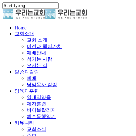
Skip
to
main
content
search
Menu
Home
교회소개
교회 소개
비전과 핵심가치
예배안내
섬기는 사람
오시는 길
말씀과칼럼
예배
담임목사 칼럼
양육과훈련
일대일양육
제자훈련
바이블칼리지
예수동행일기
커뮤니티
교회소식
주보