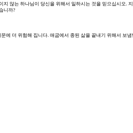
은 인생이 노예처럼 변해 버립니다. 탐욕과 폭력에 굴복하였기 때