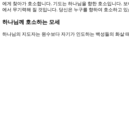
예수동행일기
커뮤니티
교회소식
주보
갤러리
youtube
soundcloud
search
담임목사 칼럼
하나님의 강한 손
By
wearechurch
2021년 4월 16일
No Comments
본문: 출 5:15-6:1
찬송: 369장. 죄 짐 맡은 우리 구주
바로에게 호소하는 백성
노예로 살아가는 것을 원하는 사람은 없습니다. 그러나 너무 많