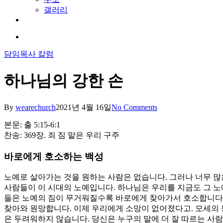
search
Menu
Home
교회소개
교회 소개
비전과 핵심가치
예배안내
섬기는 사람
오시는 길
말씀과칼럼
예배
담임목사 칼럼
양육과훈련
일대일양육
제자훈련
바이블칼리지