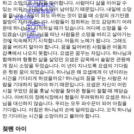
하고 소망으로 아침을 맞이합니다. 사람마다 삶을 이어갈 수
바이블칼리지
있는 이유는 마음에 소망이 남아있기 때문입니다. 내일에 소망
예수동행일기
을 둡니다. 내일이 와도 바뀌는 것이 없을 때 소망의 크기만큼
커뮤니티
절망이 자라게 됩니다. 사람들이 정죄하는 것도 감당하기 어려
교회소식
운데 하나님이 지적하실 때가 있습니다. 어디에 소망을 둘 수
주보
있겠습니까? 하나님을 떠난 사람들은 소망을 버리고 살아가는
갤러리
것에 익숙해지기 시작합니다. 어둠의 노예가 됩니다. 그래도
youtube
soundcloud
꿈을 버리지 말아야 합니다. 꿈을 잃어버린 사람들은 어둠의
search
감옥에서 나오지 못합니다. 요셉은 꿈꾸는 자입니다. 하나님과
함께하며 형통한 삶을 살았던 요셉은 감옥에서 술맡은 관원에
게 잠시 소망을 두었습니다. 이 년이 지나도록 요셉의 기다림
은 헛된 꿈이 되었습니다. 하나님은 왜 요셉에게 이 년이라는
시간을 기다리게 하셨을까요? 하나님의 꿈을 꾸는 사람은 사
람을 기대하지 말아야 하기 때문입니다. 요셉은 자신이 어린
시절 꾸었던 꿈을 훗날 식량을 찾아온 형들이 절할 때 깨닫습
니다. 아버지의 장례식장에서 형들이 두려워하자 요셉은 하나
님을 대신하지 않습니다. 우리는 모두 파수꾼이 되어 아침을
기다립니다. 아침은 하나님의 손에 달려있습니다. 오직 하나님
만 기다리는 시간을 소망이라고 불러야 합니다.
젖뗀 아이