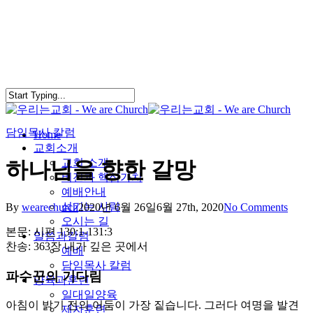
Skip
to
main
content
담임목사 칼럼
search
Menu
Home
교회소개
교회 소개
하나님을 향한 갈망
비전과 핵심가치
예배안내
섬기는 사람
By
wearechurch
2020년 6월 26일
6월 27th, 2020
No Comments
오시는 길
본문: 시편 130:1-131:3
말씀과칼럼
찬송: 363장 내가 깊은 곳에서
예배
담임목사 칼럼
파수꾼의 기다림
양육과훈련
일대일양육
아침이 밝기 전의 어둠이 가장 짙습니다. 그러다 여명을 발견
제자훈련