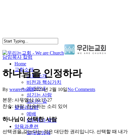
Skip
to
main
content
담임목사 칼럼
search
Menu
Home
교회소개
하나님을 인정하라
교회 소개
비전과 핵심가치
예배안내
By
wearechurch
2023년 2월 10일
No Comments
섬기는 사람
본문: 사무엘상 10:17-27
오시는 길
찬송: 19장. 찬송하는 소리 있어
말씀과칼럼
예배
하나님이 선택한 사람
담임목사 칼럼
양육과훈련
선택권을 갖는다는 것은 대단한 권리입니다. 선택할 때 내가
일대일양육