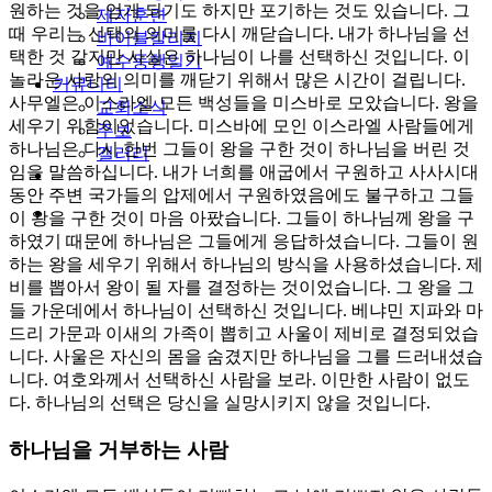
원하는 것을 얻게 되기도 하지만 포기하는 것도 있습니다. 그
제자훈련
때 우리는 선택의 의미를 다시 깨닫습니다. 내가 하나님을 선
바이블칼리지
택한 것 같지만 사실은 하나님이 나를 선택하신 것입니다. 이
예수동행일기
놀라운 사랑의 의미를 깨닫기 위해서 많은 시간이 걸립니다.
커뮤니티
사무엘은 이스라엘 모든 백성들을 미스바로 모았습니다. 왕을
교회소식
세우기 위함이었습니다. 미스바에 모인 이스라엘 사람들에게
주보
하나님은 다시 한번 그들이 왕을 구한 것이 하나님을 버린 것
갤러리
임을 말씀하십니다. 내가 너희를 애굽에서 구원하고 사사시대
youtube
soundcloud
동안 주변 국가들의 압제에서 구원하였음에도 불구하고 그들
search
이 왕을 구한 것이 마음 아팠습니다. 그들이 하나님께 왕을 구
하였기 때문에 하나님은 그들에게 응답하셨습니다. 그들이 원
하는 왕을 세우기 위해서 하나님의 방식을 사용하셨습니다. 제
비를 뽑아서 왕이 될 자를 결정하는 것이었습니다. 그 왕을 그
들 가운데에서 하나님이 선택하신 것입니다. 베냐민 지파와 마
드리 가문과 이새의 가족이 뽑히고 사울이 제비로 결정되었습
니다. 사울은 자신의 몸을 숨겼지만 하나님을 그를 드러내셨습
니다. 여호와께서 선택하신 사람을 보라. 이만한 사람이 없도
다. 하나님의 선택은 당신을 실망시키지 않을 것입니다.
하나님을 거부하는 사람