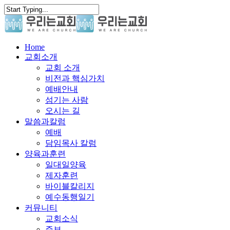
Skip
to
main
content
search
Menu
Home
교회소개
교회 소개
비전과 핵심가치
예배안내
섬기는 사람
오시는 길
말씀과칼럼
예배
담임목사 칼럼
양육과훈련
일대일양육
제자훈련
바이블칼리지
예수동행일기
커뮤니티
교회소식
주보