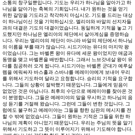
소통의 창구일뿐입니다. 기도는 우리가 하나님을 알아가고 하
나님을 닮아가는 축복의 기회입니다. 내가 원하는 것을 얻기
위한 갈망을 기도라고 착각하지 마십시오. 기도를 드리는 대상
이 하나님이신 것을 기억하십시오. 엘리야와 바알의 선지자들
과의 대결은 기도의 대결이었습니다. 동일하게 기적을 놓고 기
도했지만 하나님은 엘리야의 제단에서 살아계심을 증명하습
니다. 우리는 엘리야의 제단이 아니라 바알의 제단에서 하나님
의 이름을 부를 때가 많습니다. 시드기야는 유다의 마지막 왕
이었습니다. 그는 바벨론 왕이 유다에 세운 왕이었지만 애굽과
동맹을 맺고 바벨론을 배반합니다. 그래서 느브갓네살 왕이 유
다를 침공하러 오게 됩니다. 시드기야는 바벨론 군대가 예루살
렘을 에워싸자 바스홀과 스바냐를 예레미야에게 보내어 우리
를 위해서 기도하여 달라고 요청합니다. 승리의 기적을 요구합
니다. 그들의 상황이 절박했기 때문입니다. 그들에게 믿음이
없었던 것은 아닙니다. 최후의 수단으로 예레미야를 찾아온 것
이 분명합니다. 그들은 예레미야의 말을 무시하고 하나님의 음
성 듣기를 거절해 왔습니다. 그런데 그들이 변한 것입니다. 그
럼에도 불구하고 예레미야는 그들을 향한 심판의 메시지를 전
할 수 밖에 없었습니다. 그들이 원하는 기적은 그들을 위한 하
나님의 계획이 아니었기 때문입니다. 우리는 주님의 뜻을 알기
위해서 기도하고 그 뜻이 이루어지기 위해서 기도해야 합니다.