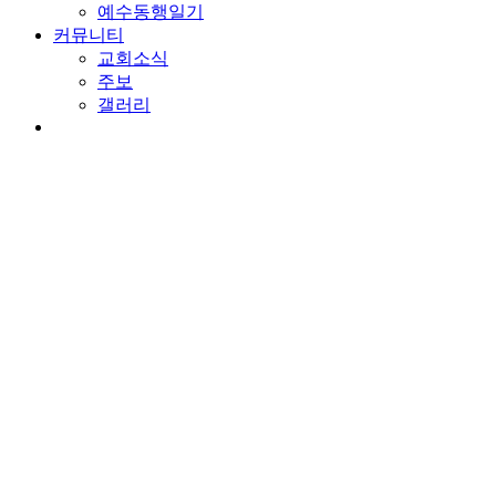
예수동행일기
커뮤니티
교회소식
주보
갤러리
youtube
soundcloud
search
담임목사 칼럼
하나냐의 유혹
By
wearechurch
2020년 9월 5일
9월 6th, 2020
No Comments
본문: 예레미야 28:1-17
찬송: 521장 구원으로 인도하는
거짓 예언을 기뻐하는 사람들
하나냐는 이스라엘을 혼돈케 하는 거짓 선지자였습니다. 성경에
혹합니다. 진리에 대해서 갈급한 사람들이 많습니다. 그러나 우