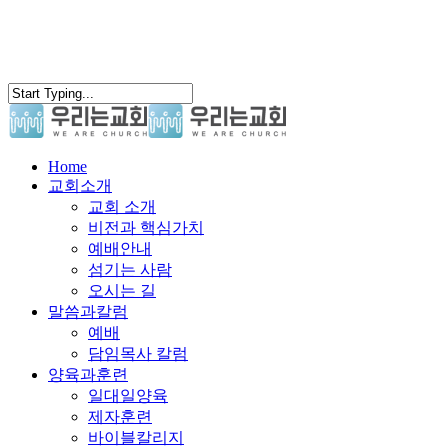
search
Menu
Home
교회소개
교회 소개
비전과 핵심가치
예배안내
섬기는 사람
오시는 길
말씀과칼럼
예배
담임목사 칼럼
양육과훈련
일대일양육
제자훈련
바이블칼리지