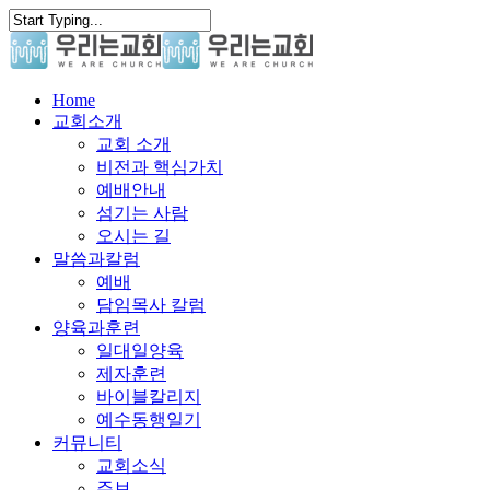
Skip
to
main
content
search
Menu
Home
교회소개
교회 소개
비전과 핵심가치
예배안내
섬기는 사람
오시는 길
말씀과칼럼
예배
담임목사 칼럼
양육과훈련
일대일양육
제자훈련
바이블칼리지
예수동행일기
커뮤니티
교회소식
주보