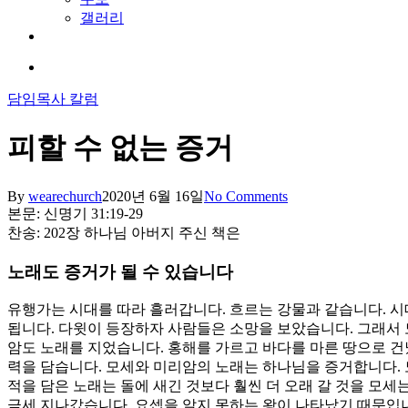
갤러리
youtube
soundcloud
search
담임목사 칼럼
피할 수 없는 증거
By
wearechurch
2020년 6월 16일
No Comments
본문: 신명기 31:19-29
찬송: 202장 하나님 아버지 주신 책은
노래도 증거가 될 수 있습니다
유행가는 시대를 따라 흘러갑니다. 흐르는 강물과 같습니다. 시
됩니다. 다윗이 등장하자 사람들은 소망을 보았습니다. 그래서 
암도 노래를 지었습니다. 홍해를 가르고 바다를 마른 땅으로 건
력을 담습니다. 모세와 미리암의 노래는 하나님을 증거합니다. 
적을 담은 노래는 돌에 새긴 것보다 훨씬 더 오래 갈 것을 모
금세 지나갔습니다. 요셉을 알지 못하는 왕이 나타났기 때문입니