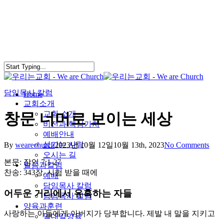
Skip
to
main
content
담임목사 칼럼
search
Menu
Home
교회소개
교회 소개
창문 너머로 보이는 세상
비전과 핵심가치
예배안내
섬기는 사람
By
wearechurch
2023년 10월 12일
10월 13th, 2023
No Comments
오시는 길
본문: 잠언 7:1-27
말씀과칼럼
찬송: 343장. 시험 받을 때에
예배
담임목사 칼럼
어두운 거리에서 유혹하는 자들
담임목사 칼럼
양육과훈련
사랑하는 아들에게 아버지가 당부합니다. 제발 내 말을 지키고
일대일양육