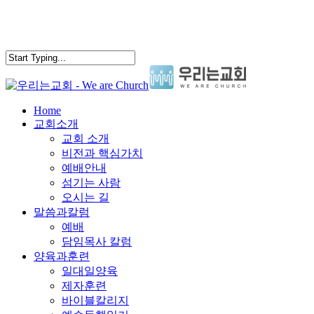
Skip
to
main
content
search
Menu
Home
교회소개
교회 소개
비전과 핵심가치
예배안내
섬기는 사람
오시는 길
말씀과칼럼
예배
담임목사 칼럼
양육과훈련
일대일양육
제자훈련
바이블칼리지