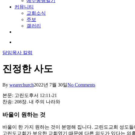
예수동행일기
커뮤니티
교회소식
주보
갤러리
youtube
soundcloud
search
담임목사 칼럼
진정한 사도
By
wearechurch
2022년 7월 30일
No Comments
본문: 고린도후서 12:11-21
찬송: 208장. 내 주의 나라와
바울이 원하는 것
바울이 한 가지 원하는 것이 분명해 집니다. 고린도교회 성도들
고린도교회가 부요한 교회였기 때문에 다른 의도가 있다는 의혹