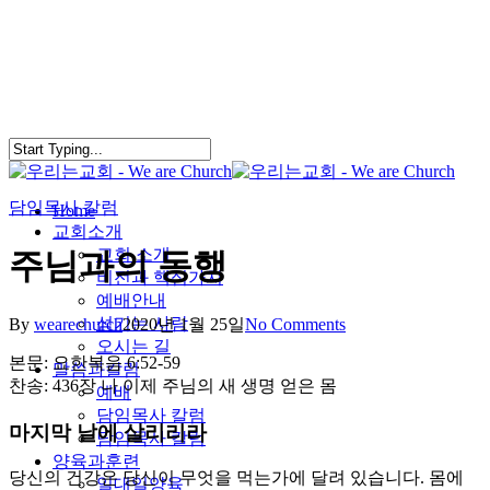
Skip
to
main
content
담임목사 칼럼
search
Menu
Home
교회소개
교회 소개
주님과의 동행
비전과 핵심가치
예배안내
섬기는 사람
By
wearechurch
2020년 1월 25일
No Comments
오시는 길
본문: 요한복음 6:52-59
말씀과칼럼
찬송: 436장 나 이제 주님의 새 생명 얻은 몸
예배
담임목사 칼럼
마지막 날에 살리리라
담임목사 칼럼
양육과훈련
당신의 건강은 당신이 무엇을 먹는가에 달려 있습니다. 몸에
일대일양육