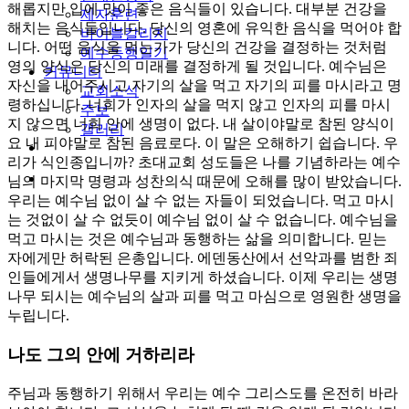
해롭지만 입에 맛이 좋은 음식들이 있습니다. 대부분 건강을
제자훈련
해치는 음식들입니다. 당신의 영혼에 유익한 음식을 먹어야 합
바이블칼리지
니다. 어떤 음식을 먹는가가 당신의 건강을 결정하는 것처럼
예수동행일기
영의 양식은 당신의 미래를 결정하게 될 것입니다. 예수님은
커뮤니티
자신을 내어주시고 자기의 살을 먹고 자기의 피를 마시라고 명
교회소식
령하십니다. 너희가 인자의 살을 먹지 않고 인자의 피를 마시
주보
지 않으면 너희 안에 생명이 없다. 내 살이야말로 참된 양식이
갤러리
요 내 피야말로 참된 음료로다. 이 말은 오해하기 쉽습니다. 우
youtube
soundcloud
리가 식인종입니까? 초대교회 성도들은 나를 기념하라는 예수
search
님의 마지막 명령과 성찬의식 때문에 오해를 많이 받았습니다.
우리는 예수님 없이 살 수 없는 자들이 되었습니다. 먹고 마시
는 것없이 살 수 없듯이 예수님 없이 살 수 없습니다. 예수님을
먹고 마시는 것은 예수님과 동행하는 삶을 의미합니다. 믿는
자에게만 허락된 은총입니다. 에덴동산에서 선악과를 범한 죄
인들에게서 생명나무를 지키게 하셨습니다. 이제 우리는 생명
나무 되시는 예수님의 살과 피를 먹고 마심으로 영원한 생명을
누립니다.
나도 그의 안에 거하리라
주님과 동행하기 위해서 우리는 예수 그리스도를 온전히 바라