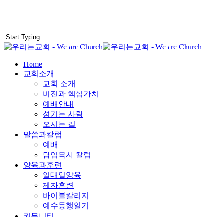
search
Menu
Home
교회소개
교회 소개
비전과 핵심가치
예배안내
섬기는 사람
오시는 길
말씀과칼럼
예배
담임목사 칼럼
양육과훈련
일대일양육
제자훈련
바이블칼리지
예수동행일기
커뮤니티