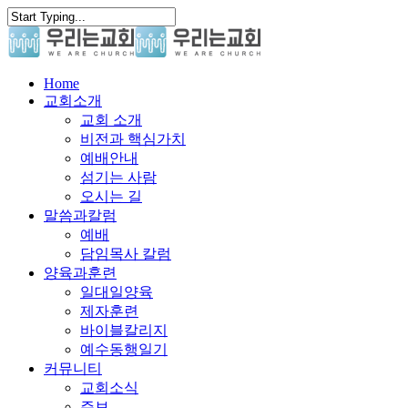
Skip
to
main
content
search
Menu
Home
교회소개
교회 소개
비전과 핵심가치
예배안내
섬기는 사람
오시는 길
말씀과칼럼
예배
담임목사 칼럼
양육과훈련
일대일양육
제자훈련
바이블칼리지
예수동행일기
커뮤니티
교회소식
주보