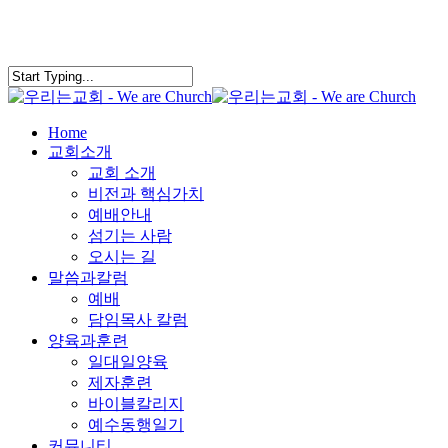
search
Menu
Home
교회소개
교회 소개
비전과 핵심가치
예배안내
섬기는 사람
오시는 길
말씀과칼럼
예배
담임목사 칼럼
양육과훈련
일대일양육
제자훈련
바이블칼리지
예수동행일기
커뮤니티