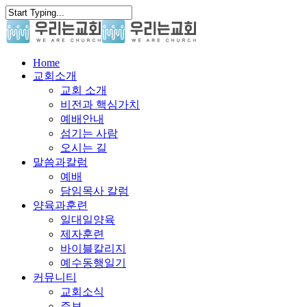
Skip
to
main
content
search
Menu
Home
교회소개
교회 소개
비전과 핵심가치
예배안내
섬기는 사람
오시는 길
말씀과칼럼
예배
담임목사 칼럼
양육과훈련
일대일양육
제자훈련
바이블칼리지
예수동행일기
커뮤니티
교회소식
주보