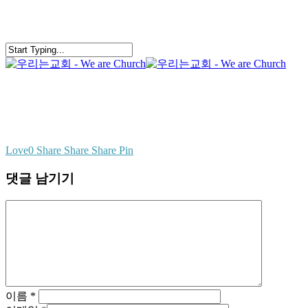
Skip
to
main
content
search
Menu
Love
0
Share
Share
Share
Pin
댓글 남기기
이름
*