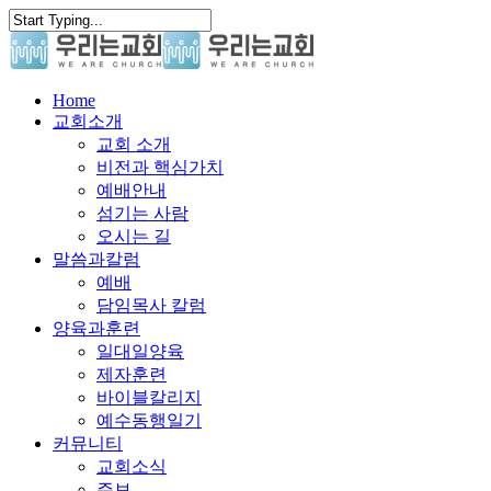
Skip
to
main
content
search
Menu
Home
교회소개
교회 소개
비전과 핵심가치
예배안내
섬기는 사람
오시는 길
말씀과칼럼
예배
담임목사 칼럼
양육과훈련
일대일양육
제자훈련
바이블칼리지
예수동행일기
커뮤니티
교회소식
주보