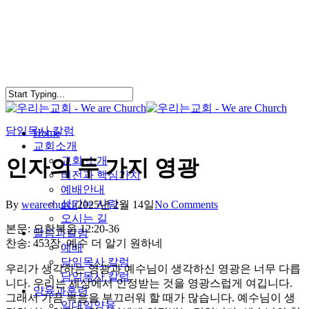
Skip
to
main
content
담임목사 칼럼
search
Menu
Home
교회소개
교회 소개
인자의 두 가지 영광
비전과 핵심가치
예배안내
섬기는 사람
By
wearechurch
2025년 2월 14일
No Comments
오시는 길
본문: 요한복음 12:20-36
말씀과칼럼
찬송: 453장. 예수 더 알기 원하네
예배
담임목사 칼럼
우리가 생각하는 영광과 예수님이 생각하신 영광은 너무 다릅
담임목사 칼럼
니다. 우리는 세상에서 인정받는 것을 영광스럽게 여깁니다.
양육과훈련
그래서 가끔 복음을 부끄러워 할 때가 많습니다. 예수님이 생
일대일양육