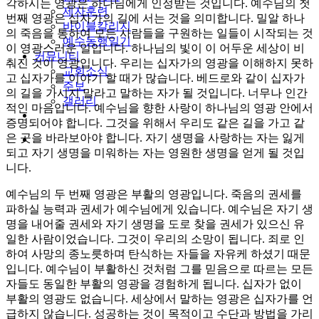
각하시는 영광은 하나님에게 인정받는 것입니다. 예수님의 첫
제자훈련
번째 영광은 십자가의 길에 서는 것을 의미합니다. 밀알 하나
바이블칼리지
의 죽음을 통하여 모든 사람들을 구원하는 일들이 시작되는 것
예수동행일기
이 영광스러운 일입니다. 하나님의 빛이 이 어두운 세상이 비
커뮤니티
춰진 것이 영광입니다. 우리는 십자가의 영광을 이해하지 못하
교회소식
고 십자가를 이야기 할 때가 많습니다. 베드로와 같이 십자가
주보
의 길을 가시지 말라고 말하는 자가 될 것입니다. 너무나 인간
갤러리
적인 마음입니다. 예수님을 향한 사랑이 하나님의 영광 안에서
youtube
soundcloud
증명되어야 합니다. 그것을 위해서 우리도 같은 길을 가고 같
은 곳을 바라보아야 합니다. 자기 생명을 사랑하는 자는 잃게
search
되고 자기 생명을 미워하는 자는 영원한 생명을 얻게 될 것입
니다.
예수님의 두 번째 영광은 부활의 영광입니다. 죽음의 권세를
파하실 능력과 권세가 예수님에게 있습니다. 예수님은 자기 생
명을 내어줄 권세와 자기 생명을 도로 찾을 권세가 있으신 유
일한 사람이었습니다. 그것이 우리의 소망이 됩니다. 죄로 인
하여 사망의 종노릇하며 탄식하는 자들을 자유케 하셨기 때문
입니다. 예수님이 부활하신 것처럼 그를 믿음으로 따르는 모든
자들도 동일한 부활의 영광을 경험하게 됩니다. 십자가 없이
부활의 영광도 없습니다. 세상에서 말하는 영광은 십자가를 언
급하지 않습니다. 성공하는 것이 목적이고 수단과 방법을 가리