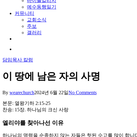
바이블칼리지
예수동행일기
커뮤니티
교회소식
주보
갤러리
youtube
soundcloud
search
담임목사 칼럼
이 땅에 남은 자의 사명
By
wearechurch
2024년 6월 22일
No Comments
본문: 열왕기하 2:15-25
찬송: 15장. 하나님의 크신 사랑
엘리야를 찾아나선 이유
하나님의 명령을 순종하지 않는 자들은 헛된 수고를 많이 합니다