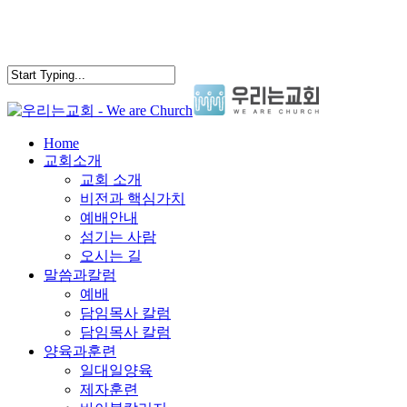
Skip
to
main
content
search
Menu
Home
교회소개
교회 소개
비전과 핵심가치
예배안내
섬기는 사람
오시는 길
말씀과칼럼
예배
담임목사 칼럼
담임목사 칼럼
양육과훈련
일대일양육
제자훈련