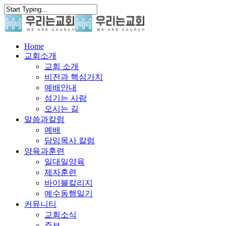
Skip
to
main
content
search
Menu
Home
교회소개
교회 소개
비전과 핵심가치
예배안내
섬기는 사람
오시는 길
말씀과칼럼
예배
담임목사 칼럼
양육과훈련
일대일양육
제자훈련
바이블칼리지
예수동행일기
커뮤니티
교회소식
주보