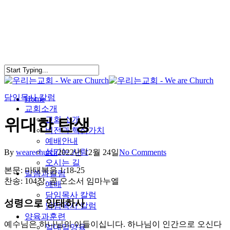
Skip
to
main
content
담임목사 칼럼
search
Menu
Home
교회소개
교회 소개
위대한 탄생
비전과 핵심가치
예배안내
섬기는 사람
By
wearechurch
2022년 12월 24일
No Comments
오시는 길
본문: 마태복음 1:18-25
말씀과칼럼
찬송: 104장. 곧 오소서 임마누엘
예배
담임목사 칼럼
성령으로 잉태하사
담임목사 칼럼
양육과훈련
예수님은 하나님의 아들이십니다. 하나님이 인간으로 오신다
일대일양육