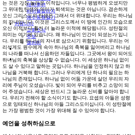
는 것은 가장 놀라운 이적입니다. 너무나 평범하게 오셨지만
제자훈련
그 위대한 탄생의 의미가 퇴색되는 것은 아닙니다. 겸손하게
바이블칼리지
오신 그리스도의 탄생은 그래서 더 위대합니다. 우리는 하나님
예수동행일기
의 자녀입니다. 이것은 그리스도께서 이 땅에 인간의 모습으로
커뮤니티
오신 이적보다 훨씬 더 놀라운 이적에 해당됩니다. 성탄절의
교회소식
의미는 여기에 있습니다. 왜 하나님이 인간이 되셨는가 입니
주보
다. 우리를 하나님의 자녀로 삼으시기 위함입니다. 우리는 어
갤러리
리석게도 원수에게 속아 하나님의 축복을 잃어버리고 하나님
youtube
soundcloud
의 나라를 떠나서 신음하던 자들입니다. 그곳에서 왕이 되어도
search
하나님의 축복을 상상할 수 없습니다. 이 세상은 하나님 없이
도 살 수 있다고 말하는 곳입니다. 하나님을 인정하지 않고 하
나님을 거북해 합니다. 그러나 우리에게 단 하나의 필요는 하
나님의 존재입니다. 하나님 없이 어둠 가운데 살던 우리의 자
리에 주님이 오셨습니다. 빛이 되어 우리를 비추고 소망이 되
어 주셨습니다. 세상은 반드시 그 놀라운 신비를 알아야 합니
다. 우리가 전해야 할 소식이기도 합니다. 요셉의 아들은 성령
으로 잉태되신 하나님의 아들 그리스도이십니다. 이 성탄절에
는 가장 평범한 것이 가장 위대해 질 수 있어야 합니다.
예언을 성취하심으로