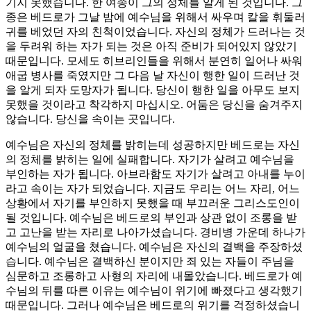
기지 못했습니다. 한 여종이 그의 정체를 알게 된 것입니다. 그
종은 베드로가 그날 밤에 예수님을 위해서 싸우며 칼을 휘둘러
귀를 베었던 자의 친척이었습니다. 자신의 정체가 드러나는 것
을 두려워 하는 자가 되는 것은 아직 준비가 되어있지 않았기
때문입니다. 모세도 히브리인들을 위해서 분연히 일어나 싸워
애굽 병사를 죽였지만 그 다음 날 자신이 행한 일이 드러난 것
을 알게 되자 도망자가 됩니다. 당신이 행한 일을 아무도 보지
못했을 것이라고 착각하지 마십시오. 어둠은 당신을 숨겨주지
않습니다. 당신을 속이는 곳입니다.
예수님은 자신의 정체를 밝히는데 성공하지만 베드로는 자신
의 정체를 밝히는 일에 실패합니다. 자기가 살려고 예수님을
부인하는 자가 됩니다. 아브라함도 자기가 살려고 아내를 누이
라고 속이는 자가 되었습니다. 지금도 우리는 어느 자리, 어느
상황에서 자기를 부인하지 못했을 때 부끄러운 그리스도인이
될 것입니다. 예수님은 베드로의 부인과 상관 없이 조롱을 받
고 고난을 받는 자리로 나아가셨습니다. 경비병 가운데 하나가
예수님의 얼굴을 쳤습니다. 예수님은 자신의 결백을 주장하셨
습니다. 예수님은 결백하신 분이지만 죄 있는 자들이 주님을
심문하고 조롱하고 사형의 자리에 내몰았습니다. 베드로가 예
수님의 뒤를 따른 이유는 예수님이 위기에 빠졌다고 생각했기
때문입니다. 그러나 예수님은 베드로의 위기를 걱정하셨습니