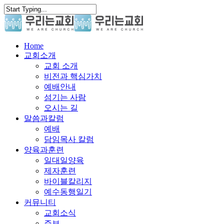
Skip
to
main
content
search
Menu
Home
교회소개
교회 소개
비전과 핵심가치
예배안내
섬기는 사람
오시는 길
말씀과칼럼
예배
담임목사 칼럼
양육과훈련
일대일양육
제자훈련
바이블칼리지
예수동행일기
커뮤니티
교회소식
주보