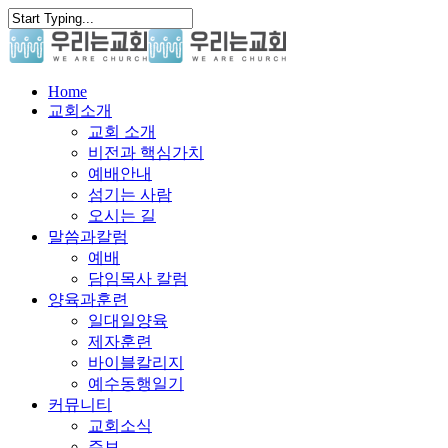
Skip
to
main
content
search
Menu
Home
교회소개
교회 소개
비전과 핵심가치
예배안내
섬기는 사람
오시는 길
말씀과칼럼
예배
담임목사 칼럼
양육과훈련
일대일양육
제자훈련
바이블칼리지
예수동행일기
커뮤니티
교회소식
주보