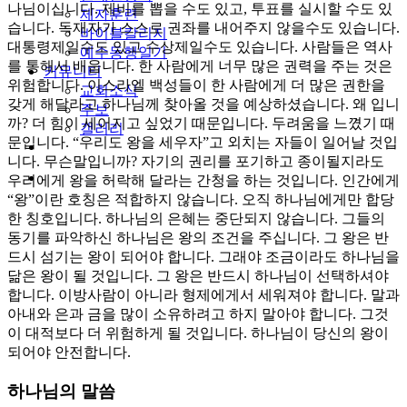
나님이십니다. 제비를 뽑을 수도 있고, 투표를 실시할 수도 있
제자훈련
습니다. 독재자가 스스로 권좌를 내어주지 않을수도 있습니다.
바이블칼리지
대통령제일수도 있고 수상제일수도 있습니다. 사람들은 역사
예수동행일기
를 통해서 배웁니다. 한 사람에게 너무 많은 권력을 주는 것은
커뮤니티
위험합니다. 이스라엘 백성들이 한 사람에게 더 많은 권한을
교회소식
갖게 해달라고 하나님께 찾아올 것을 예상하셨습니다. 왜 입니
주보
까? 더 힘이 세어지고 싶었기 때문입니다. 두려움을 느꼈기 때
갤러리
문입니다. “우리도 왕을 세우자”고 외치는 자들이 일어날 것입
youtube
soundcloud
니다. 무슨말입니까? 자기의 권리를 포기하고 종이될지라도
search
우리에게 왕을 허락해 달라는 간청을 하는 것입니다. 인간에게
“왕”이란 호칭은 적합하지 않습니다. 오직 하나님에게만 합당
한 칭호입니다. 하나님의 은혜는 중단되지 않습니다. 그들의
동기를 파악하신 하나님은 왕의 조건을 주십니다. 그 왕은 반
드시 섬기는 왕이 되어야 합니다. 그래야 조금이라도 하나님을
닮은 왕이 될 것입니다. 그 왕은 반드시 하나님이 선택하셔야
합니다. 이방사람이 아니라 형제에게서 세워져야 합니다. 말과
아내와 은과 금을 많이 소유하려고 하지 말아야 합니다. 그것
이 대적보다 더 위험하게 될 것입니다. 하나님이 당신의 왕이
되어야 안전합니다.
하나님의 말씀