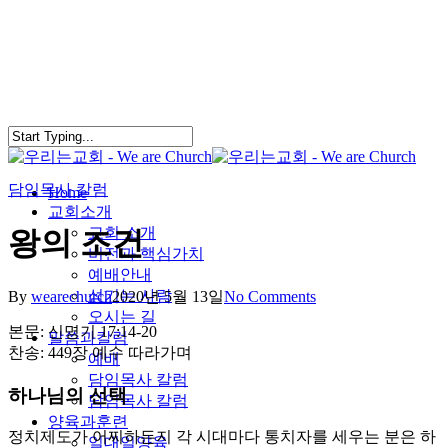
Skip
to
main
content
담임목사 칼럼
search
Menu
Home
교회소개
교회 소개
왕의 조건
비전과 핵심가치
예배안내
섬기는 사람
By
wearechurch
2020년 5월 13일
No Comments
오시는 길
본문: 신명기 17:14-20
말씀과칼럼
찬송: 449장 예수 따라가며
예배
담임목사 칼럼
하나님의 선택
담임목사 칼럼
양육과훈련
정치제도가 어찌하든지 각 시대마다 통치자를 세우는 분은 하
일대일양육