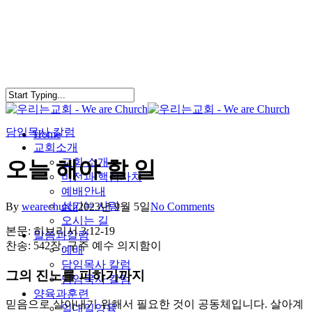
Skip
to
main
content
담임목사 칼럼
search
Menu
Home
교회소개
교회 소개
오늘 해야 할 일
비전과 핵심가치
예배안내
섬기는 사람
By
wearechurch
2023년 9월 5일
No Comments
오시는 길
본문: 히브리서 3:12-19
말씀과칼럼
찬송: 542장. 구주 예수 의지함이
예배
담임목사 칼럼
그의 진노를 피하기까지
담임목사 칼럼
양육과훈련
믿음으로 살아내기 위해서 필요한 것이 공동체입니다. 살아계
일대일양육