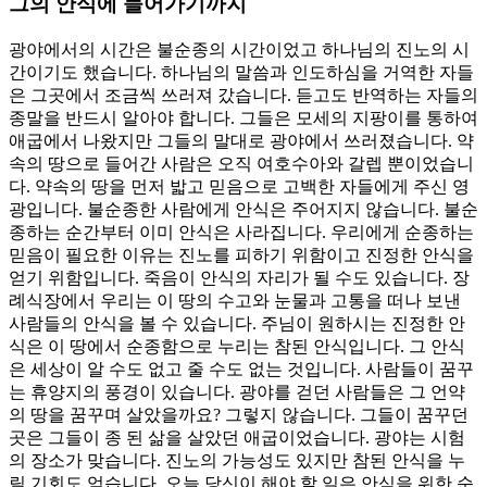
그의 안식에 들어가기까지
광야에서의 시간은 불순종의 시간이었고 하나님의 진노의 시
간이기도 했습니다. 하나님의 말씀과 인도하심을 거역한 자들
은 그곳에서 조금씩 쓰러져 갔습니다. 듣고도 반역하는 자들의
종말을 반드시 알아야 합니다. 그들은 모세의 지팡이를 통하여
애굽에서 나왔지만 그들의 말대로 광야에서 쓰러졌습니다. 약
속의 땅으로 들어간 사람은 오직 여호수아와 갈렙 뿐이었습니
다. 약속의 땅을 먼저 밟고 믿음으로 고백한 자들에게 주신 영
광입니다. 불순종한 사람에게 안식은 주어지지 않습니다. 불순
종하는 순간부터 이미 안식은 사라집니다. 우리에게 순종하는
믿음이 필요한 이유는 진노를 피하기 위함이고 진정한 안식을
얻기 위함입니다. 죽음이 안식의 자리가 될 수도 있습니다. 장
례식장에서 우리는 이 땅의 수고와 눈물과 고통을 떠나 보낸
사람들의 안식을 볼 수 있습니다. 주님이 원하시는 진정한 안
식은 이 땅에서 순종함으로 누리는 참된 안식입니다. 그 안식
은 세상이 알 수도 없고 줄 수도 없는 것입니다. 사람들이 꿈꾸
는 휴양지의 풍경이 있습니다. 광야를 걷던 사람들은 그 언약
의 땅을 꿈꾸며 살았을까요? 그렇지 않습니다. 그들이 꿈꾸던
곳은 그들이 종 된 삶을 살았던 애굽이었습니다. 광야는 시험
의 장소가 맞습니다. 진노의 가능성도 있지만 참된 안식을 누
릴 기회도 얻습니다. 오늘 당신이 해야 할 일은 안식을 위한 순