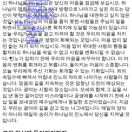
신 하나님을 떠나고 싶은 당신의 마음을 점검해 보십시오. 하
제자훈련
나님이 명령하신 곳과 반대 방향으로 나아가고 싶은 의도는 당
바이블칼리지
신이 떳떳하지 못한 증거입니다. 하나님을 대면하고 싶지 않은
예수동행일기
것입니다. 하나님의 마음을 품지 못한 사람들은 주님의 일을
커뮤니티
하면서도 얼마든지 다른 목적지에 도달할 가능성이 있습니다.
교회소식
오늘 우리가 목숨을 걸고 지켜야 할 것은 우리의 마음을 지키
주보
는 것입니다. 마음은 생명이 회복되는 곳입니다. 마음 없이 말
갤러리
만 하는 자가 되지 마십시오. 마음 없이 위대한 사랑의 행동을
youtube
soundcloud
할지라도 하나님을 속일 수 없고 사람을 변화시킬 수 없습니
search
다. 진노가 임하기 전에 우리의 마음을 바꾸어야 합니다. 이 마
음의 변화를 회개라고 부릅니다. 돌이키는 마음이 소중합니다.
오늘 우리에게 주신 기회는 회개할 수 있는 기회입니다. 죄의
속임수에 빠져서 마침내 진노의 자리로 나아가는 사람들이 많
습니다. 믿음의 길을 지속하는 것은 엄청난 도전이 예상되는
것입니다. 광야는 시험의 장소입니다. 모세와 함께 그 길을 사
십 년 동안 걸어갔던 이스라엘이나 공생애를 시작하기 전에 사
십 일을 보내셨던 예수님에게나 동일한 조건이었습니다. 지금
도 우리는 광야의 길을 걷고 있는 나그네입니다. 매일의 양식
이 아니라 매일의 승리가 하나님의 진노에서 당신을 지켜낼 것
입니다.