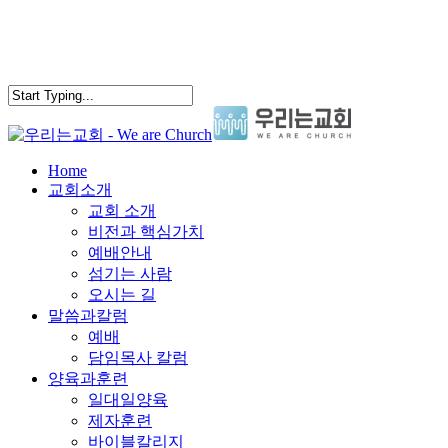
search
Menu
Home
교회소개
교회 소개
비전과 핵심가치
예배안내
섬기는 사람
오시는 길
말씀과칼럼
예배
담임목사 칼럼
양육과훈련
일대일양육
제자훈련
바이블칼리지