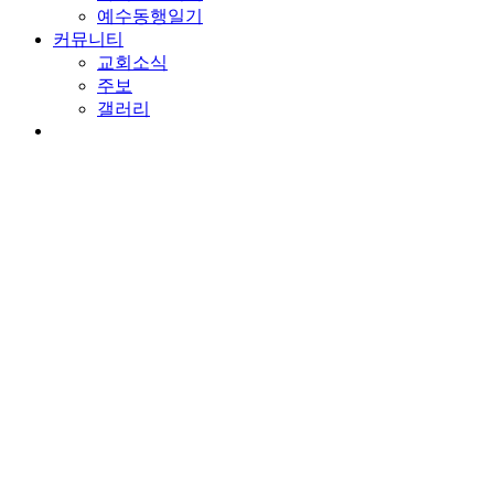
예수동행일기
커뮤니티
교회소식
주보
갤러리
youtube
soundcloud
search
담임목사 칼럼
예수님의 눈물과 분노
By
wearechurch
2022년 3월 8일
No Comments
본문: 눅 19:41-48
찬송: 86장. 내가 늘 의지하는 예수.
평화에 관한 일
예루살렘은 평화의 도시이지만 전쟁이 끊이지 않는 곳입니다. 그