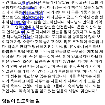
시간에도 그의 의로움은 흔들리지 않았습니다. 고난이 그를 먹
일대일양육
구름처럼 덮었을 뿐입니다. 하나님은 자기 백성의 삶을 인도하
제자훈련
십니다. 특별히 인도하신 역사가 광야에서 구름 기둥과 불 기
바이블칼리지
둥으로 인도하신 것입니다. 하나님은 지금도 약속하신 것을 성
예수동행일기
취하심으로 우리의 삶을 인도하십니다. 하나님의 언약을 기억
커뮤니티
하고 그 언약 안에 거하는 당신은 안전합니다. 욥은 자신의 눈
교회소식
과 언약합니다. 다른 처녀에게 한눈을 팔지 않겠다고. 나실인
주보
은 하나님과 언약한 자입니다. 포기해야 할 항목들이 많아 보
갤러리
이지만 가장 소중한 것을 놓치고 싶지 않은 조건들에 불과합니
youtube
soundcloud
다. 약속은 연약한 당신을 지키는 반석입니다. 하나님은 아브
search
라함과 언약을 맺고 모든 인류를 믿음으로 구원하는 계획을 세
우셨습니다. 하나님은 모든 것이 준비되어 있으셨지만 아브라
함은 믿음의 조상이 될만큼 준비되지 않았습니다. 하나님과의
언약 안에 구원 받은 성도의 삶이 존재합니다. 축복의 시작이
되었던 아브라함과의 언약과 그의 후손들을 향한 하나님의 언
약의 성취는 비교할 수 없는 은혜입니다. 너를 축복하는 자를
내가 축복하고 너를 저주하는 자를 내가 저주하리라. 모든 인
류의 축복의 근원이 되는 길은 그들에게 축복 받는 자가 되는
것입니다. 약속의 길을 걷고 있는 믿음의 사람이 맞습니까?
양심이 인도하는 길