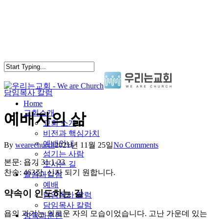
Skip
to
main
content
담임목사 칼럼
search
Menu
Home
교회소개
예배자의 삶
교회 소개
비전과 핵심가치
예배안내
By
wearechurch
2021년 11월 25일
No Comments
섬기는 사람
본문: 욥기 31:1-23
오시는 길
찬송: 463장. 신자 되기 원합니다.
말씀과칼럼
예배
약속이 인도하는 길
담임목사 칼럼
담임목사 칼럼
욥의 과거는 의로운 자의 모습이었습니다. 고난 가운데 있는
양육과훈련