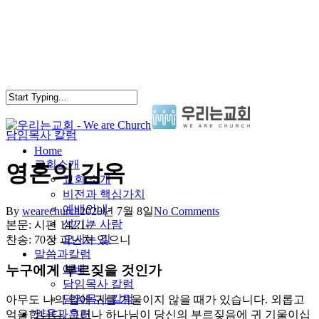
Skip
to
main
content
담임목사 칼럼
search
Menu
Home
교회소개
영혼의 감옥
교회 소개
비전과 핵심가치
예배안내
By
wearechurch
2020년 7월 8일
No Comments
섬기는 사람
본문: 시편 142:1-7
오시는 길
찬송: 70장 피난처 있으니
말씀과칼럼
누구에게 부르짖을 것인가
예배
담임목사 칼럼
담임목사 칼럼
아무도 나의 말에 귀를 기울이지 않을 때가 있습니다. 외롭고
양육과훈련
억울합니다. 그러나 하나님이 당신의 부르짖음에 귀 기울이십