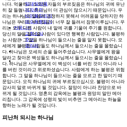
일대일양육
니다. 억울하고 소외된 자들의 부르짖음은 하나님의 귀에 유난
제자훈련
히 잘 들립니다. 하나님이 더 관심이 많으시기 때문입니다. 우
바이블칼리지
리는 하나님의 말씀에 경청하지 못해서 어려움을 당하지만 하
예수동행일기
나님은 우리의 부르짖음이 너무 잘 들려서 잠못이루십니다. 우
커뮤니티
리는 모두 다른 사람이 내 말에 귀를 기울여 주기를 원합니다.
교회소식
당신의 말을 들어줄 사람이 있다면 행복한 사람입니다. 불평하
주보
는 사람은 그 말을 하나님이 들으시는 줄을 알지 못합니다. 모
갤러리
세에게 불평한 사람들도 하나님께서 들으시는 줄을 몰랐습니
youtube
soundcloud
다. 하나님은 모세의 손을 들어주셨습니다. 사무엘에게 왕을
달라고 찾아온 백성들도 하나님께서 들으시는 줄을 몰랐습니
search
다. 하나님은 사무엘에게 이 백성이 너를 버린 것이 아니라 나
를 버린 것이라고 위로하셨습니다. 사람에게 하는 불평은 위험
합니다. 그 말을 하나님이 들으시는 줄을 모르고 한 말이기 때
문입니다. 오직 하나님의 귀에 부르짖으십시오. 불평이 아니라
감사의 말로 바뀌게 될 것입니다. 절망이 아니라 찬양으로 바
뀌게 될 것입니다. 영혼의 감옥에는 불평과 원망의 말만 메아
리칩니다. 그 감옥에 성령의 빛이 비추면 그 메아리는 하늘을
향하는 노래가 될 것입니다.
피난처 되시는 하나님