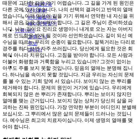
때문에 고단한 길을 가기 어렵습니다. 그 길을 가게 된 원인은
일대일양육
다른 곳에 있지 않습니다. 나의 선택의 결과이고 반역의 열매
제자훈련
였습니다. 이제 믿음의 길을 가기 위해서 연약한 내 자신을 위
바이블칼리지
해서 곧은 길을 준비해야 합니다. 그 길은 주님이 준비하셨습
예수동행일기
니다. 나는 길이요 진리요 생명이니 내게로 오는 자는 아버지
커뮤니티
께로 인도함을 받게 될 것이라 선언하셨습니다. 길이 되신 예
교회소식
수님을 따르는 우리의 순종이 필요합니다. 절뚝거리는 다리로
주보
경주를 하다 보면 자주 쓰러집니다. 당신에게 필요한 것은 회
갤러리
복이 아니라 치유입니다. 고침을 받아야 합니다. 모든 사람과
youtube
soundcloud
더불어 화평함과 거룩함을 누리고 있습니까? 그것이 없이는
search
아무도 주를 보지 못할 것입니다. 믿음의 열매는 분명해 집니
다. 하나님을 속이지 못할 것입니다. 지금 우리는 자신의 문제
를 볼 수 있는 기회 앞에 서 있습니다. 보이지 않는 쓴 뿌리를
제거해야 합니다. 문제의 원인이 거기에 있습니다. 우리에게
회복되지 않은 쓴 뿌리가 존재합니다. 뿌리는 보이지 않지만
열매를 맺는 근거입니다. 보이지 않는 상처가 당신의 삶을 파
괴하는 진짜 원인입니다. 가장 연약한 부분이 어디인지 분별해
보십시오. 그 뿌리에서 많은 삶의 문제들이 드러나는 것입니
다. 예수님은 최고의 치료자이십니다. 이제 생명의 열매를 맺
어야 합니다.