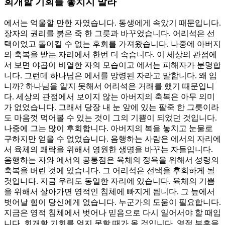
회개할 기회를 놓치지 말라
에서는 억울할 만한 자였습니다. 동생에게 속았기 때문입니다.
장자의 권리를 붉은 죽 한 그릇과 바꾸었습니다. 어리석은 선
택이었고 돌이킬 수 없는 후회를 가져왔습니다. 나중에 아버지
의 축복을 받는 자리에서 한번 더 속습니다. 이 세상의 관점에
서 보면 야곱이 비열한 자의 모습이고 에서는 피해자가 분명합
니다. 그런데 하나님은 에서를 망령된 자라고 말합니다. 왜 입
니까? 하나님을 알지 못해서 어리석은 거래를 했기 때문입니
다. 세상의 관점에서 보이지 않는 아버지의 축복은 아무 의미
가 없었습니다. 그래서 당장 내 눈 앞에 있는 팥죽 한 그릇이라
도 마음껏 먹어볼 수 있는 것이 그의 기쁨이 되었던 것입니다.
나중에 그는 많이 후회합니다. 아버지의 복을 놓치고 눈물로
구하지만 얻을 수 없었습니다. 음행하는 사람은 에서의 자리에
서 육체의 쾌락을 위해서 영원한 생명을 바꾸는 자들입니다.
음행하는 자와 에서의 공통점은 육체의 정욕을 위해서 성령의
축복을 버린 것에 있습니다. 그 어리석은 선택을 후회하게 될
것입니다. 지금 우리도 동일한 자리에 있습니다. 육체의 기쁨
을 위해서 살아가면 영적인 침체에 빠지게 됩니다. 그 늪에서
벗어날 힘이 당신에게 없습니다. 누군가의 도움이 필요합니다.
지금은 영적 침체에서 벗어나 믿음으로 다시 일어서야 할 때입
니다. 회개할 기회를 얻지 못할 때가 올 것입니다. 영적 부흥을