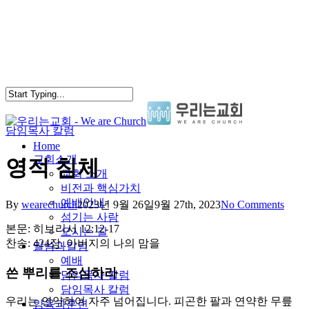
Skip
to
main
content
담임목사 칼럼
search
Menu
Home
교회소개
영적 침체
교회 소개
비전과 핵심가치
예배안내
By
wearechurch
2023년 9월 26일
9월 27th, 2023
No Comments
섬기는 사람
본문: 히브리서 12:12-17
오시는 길
찬송: 424장. 아버지의 나의 맘을
말씀과칼럼
예배
쓴 뿌리를 조심하라
담임목사 칼럼
담임목사 칼럼
우리는 연약하여 자주 넘어집니다. 피곤한 팔과 연약한 무릎
양육과훈련