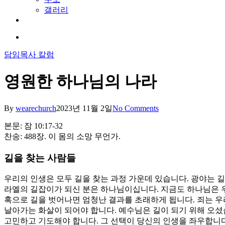
search
Menu
Home
교회소개
교회 소개
비전과 핵심가치
예배안내
섬기는 사람
오시는 길
말씀과칼럼
예배
담임목사 칼럼
양육과훈련
일대일양육
제자훈련
바이블칼리지