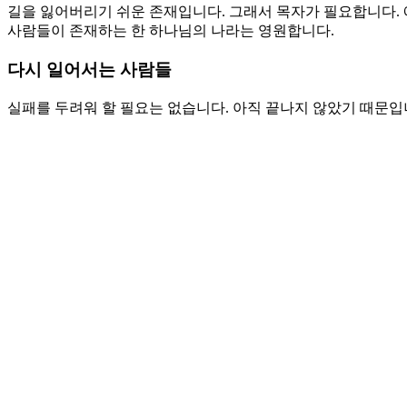
예수동행일기
커뮤니티
교회소식
주보
갤러리
youtube
soundcloud
search
담임목사 칼럼
영원한 하나님의 나라
By
wearechurch
2023년 11월 2일
No Comments
본문: 잠 10:17-32
찬송: 488장. 이 몸의 소망 무언가.
길을 찾는 사람들
우리의 인생은 모두 길을 찾는 과정 가운데 있습니다. 광야는 길