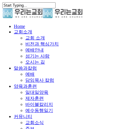
Skip
to
main
content
search
Menu
Home
교회소개
교회 소개
비전과 핵심가치
예배안내
섬기는 사람
오시는 길
말씀과칼럼
예배
담임목사 칼럼
양육과훈련
일대일양육
제자훈련
바이블칼리지
예수동행일기
커뮤니티
교회소식
주보