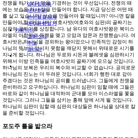
전쟁을 하기 보다 땅을 기경하는 것이 우선입니다. 전쟁의 때
일대일양육
에는 보습을 쳐서 칼을 만들어야 합니다. 지금 당신은 어떤 때
제자훈련
를 살고 있습니까? 보습을 만들어야 할 때입니까? 아니면 칼을
바이블칼리지
만들어야 할 때입니까? 여호사밧(여호와의 심판)의 골짜기는
예수동행일기
심판의 골짜기를 상징합니다. 남 유다의 여호사밧왕은 북이스
커뮤니티
라엘의 아합왕과 동맹을 맺고 모암과 암몬과 전쟁했습니다. 여
교회소식
호사밧은 하나님을 경외하는 왕이었으나 민족적인 감정이 하
주보
나님의 뜻보다 앞서지 못함을 깨닫지 못해서 위태로운 시기를
갤러리
지나게 됩니다. 하나님은 두로와 시돈과 블레셋을 심판하시기
youtube
soundcloud
위해서 이방 민족들을 여호사밧의 골짜기에 모으실 것입니다.
search
하나님의 보복은 우리의 복수와 비교할 수 없습니다. 공의로운
하나님의 진노는 더 두려운 것입니다. 너희가 행한 대로 갚아
주겠다는 것은 하나님의 공의를 드러냅니다. 그들에게 전쟁을
준비하라고 요구하십니다. 하나님의 심판이 임할 때에 그들은
바로와 같이 하나님을 대적하여 군대를 모아 이스라엘을 쫓을
것입니다. 그러나 그들을 삼키는 홍해 앞에 서게 될 것입니다.
하나님의 심판이 임할 때 심판의 대상들은 하나님을 상대로 칼
을 준비할 것입니다.
포도주 틀을 밟으라