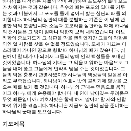
하나님을 대적하는 자들의 악이 관영하면 포도주의 틀에 포도
가 채워지는 것과 같습니다. 추수의 때는 포도의 열매를 거두
는 것과 더불어서 그 포도를 틀에 넣어서 밟는 심판의 때를 의
미합니다. 하나님의 심판의 때를 분별하는 기준은 이 땅에 관
영한 악의 분량입니다. 소돔과 고모라를 심판하실 때에 하나님
의 천사들은 그 땅이 얼마나 악한지 보러 내려왔습니다. 아브
라함의 중보기도가 그 심판을 막을 뻔하였지만 그들의 악함은
의인 열 사람을 찾을 수 없을 정도였습니다. 모세가 이끄는 이
스라엘이 가나안 땅으로 향할 때 하나님의 때가 찼습니다. 심
판해야 할 때가 다 되어서 그들의 땅에 언약 백성들을 보내신
것이었습니다. 하나님의 기대는 그 악을 미워하는 마음으로 그
들을 내어 쫓고 그들에게 언약의 땅을 주는 것이었습니다. 그
들의 악은 충분히 관영하였지만 하나님의 백성들의 믿음은 아
직도 부족했습니다. 하나님이 여호사밧의 골짜기에 열방을 모
으는 때를 보게 될 것입니다. 하나님의 군대는 믿음으로 움직
이고 하나님에게 순종해야 합니다. 내 안에 남아있는 두려움은
무엇 때문입니까? 여호사밧은 함께 하지 말아야 할 자와 연합
하여 위기를 겪습니다. 하나니은 지금도 심판의 날을 준비하는
하나님의 군대를 모으십니다.
기도제목