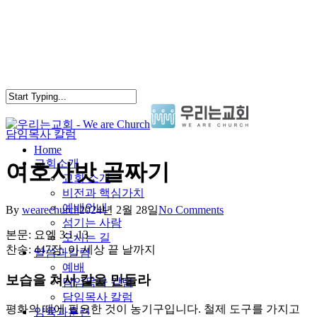
Skip
to
main
content
담임목사 칼럼
search
Menu
Home
교회소개
여호사밧 골짜기
교회 소개
비전과 핵심가치
예배안내
By
wearechurch
2024년 2월 28일
No Comments
섬기는 사람
본문: 요엘 3:1-13
오시는 길
찬송: 447장. 이 세상 끝 날까지
말씀과칼럼
예배
보습을 쳐서 칼을 만들라
담임목사 칼럼
담임목사 칼럼
평화의 때에 필요한 것이 농기구입니다. 철제 도구를 가지고
양육과훈련