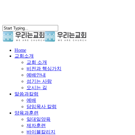
search
Menu
Home
교회소개
교회 소개
비전과 핵심가치
예배안내
섬기는 사람
오시는 길
말씀과칼럼
예배
담임목사 칼럼
양육과훈련
일대일양육
제자훈련
바이블칼리지