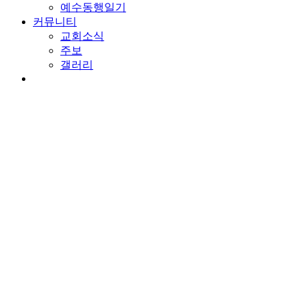
예수동행일기
커뮤니티
교회소식
주보
갤러리
youtube
soundcloud
search
담임목사 칼럼
억울한 일이 없게 하라
By
wearechurch
2023년 5월 24일
No Comments
본문: 삼하 21:1-14
찬송: 304장. 그 크신 하나님의 사랑
억울한 자의 기도
다윗의 시대에 기근이 있었습니다. 삼 년 동안 하늘에서 비를 